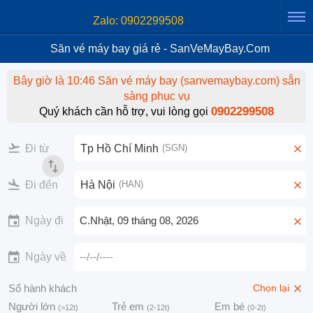
Zalo: 0902299508
Săn vé máy bay giá rẻ - SanVeMayBay.Com
Bây giờ là 10:46 Săn vé máy bay (sanvemaybay.com) sẵn
sàng phục vụ
0902299508
Quý khách cần hỗ trợ, vui lòng gọi
Đi từ
Tp Hồ Chí Minh
SGN
Đi đến
Hà Nội
HAN
Ngày đi
C.Nhật
, 09 tháng 08, 2026
Ngày về
--/--/----
Số hành khách
Chọn lại
Người lớn
Trẻ em
Em bé
(>12t)
(2-12t)
(0-2t)